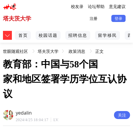
校友录
论坛帮助
意见建议
塔夫茨大学
注册
登录
首页
校园话题
招聘信息
留学移民
四
世眼随观社区
塔夫茨大学
政策消息
正文
教育部：中国与58个国
[不良信息举报]
家和地区签署学历学位互认协
议
yedalin
关注
2024/4/25 18:04:17
LV.